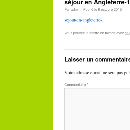
séjour en Angleterre-1
Par
admin
|
Publié le
6 octobre 2015
sejour-en-angleterre-1
Vous pouvez la mettre en favoris avec
ce 
Laisser un commentair
Votre adresse e-mail ne sera pas pub
Commentaire
*