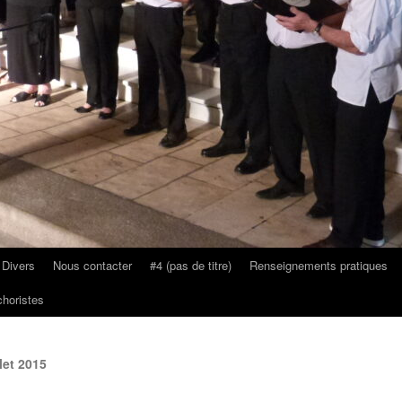
 Divers
Nous contacter
#4 (pas de titre)
Renseignements pratiques
horistes
let 2015