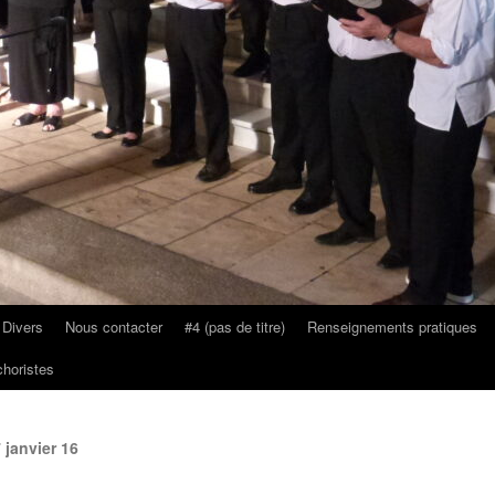
 Divers
Nous contacter
#4 (pas de titre)
Renseignements pratiques
horistes
janvier 16