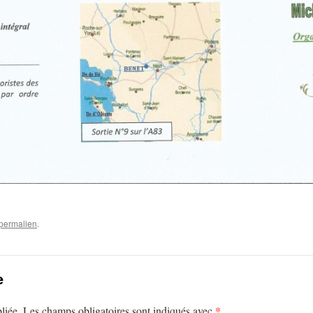
permalien
.
e
*
liée.
Les champs obligatoires sont indiqués avec