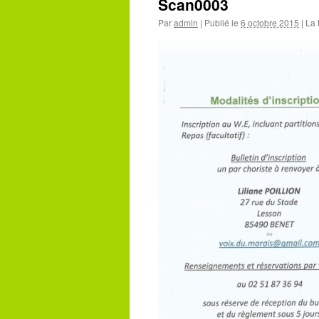
Scan0003
Par
admin
|
Publié le
6 octobre 2015
|
La t