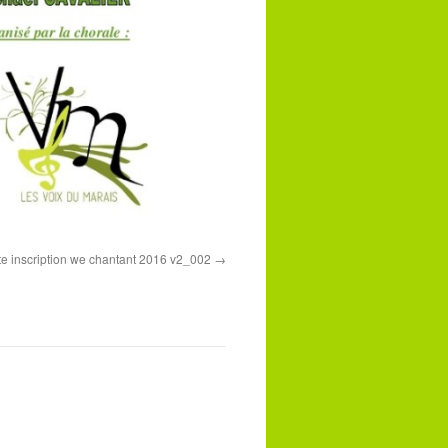
te inscription we chantant 2016 v2_002