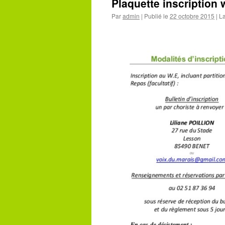
Plaquette inscription
Par
admin
|
Publié le
22 octobre 2015
|
La