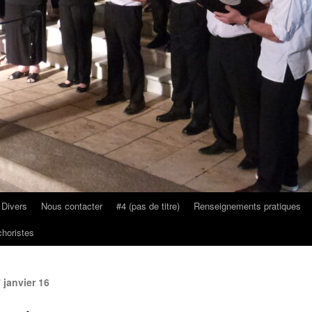
 Divers
Nous contacter
#4 (pas de titre)
Renseignements pratiques
horistes
janvier 16