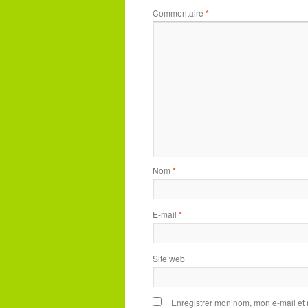
Commentaire
*
Nom
*
E-mail
*
Site web
Enregistrer mon nom, mon e-mail et