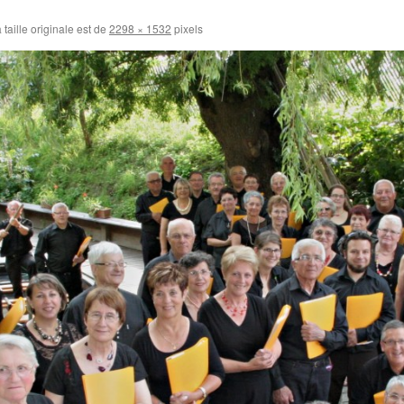
 taille originale est de
2298 × 1532
pixels