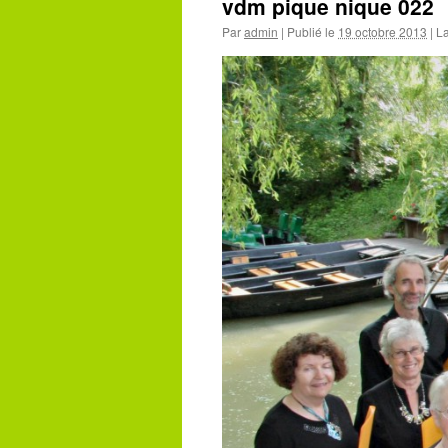
vdm pique nique 022
Par
admin
|
Publié le
19 octobre 2013
|
La