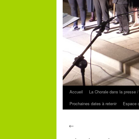
Accueil
La Chorale dans la presse /
Prochaines dates à retenir
Espace c
←