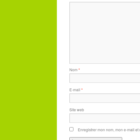
Nom
*
E-mail
*
Site web
Enregistrer mon nom, mon e-mail et