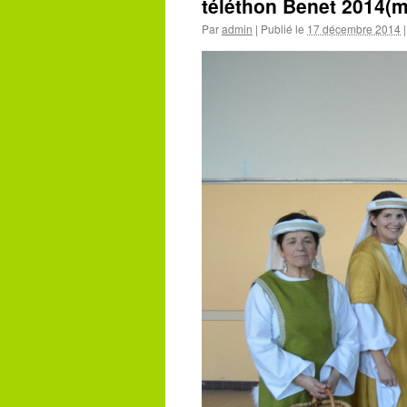
téléthon Benet 2014(
Par
admin
|
Publié le
17 décembre 2014
|