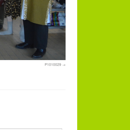
P1010029