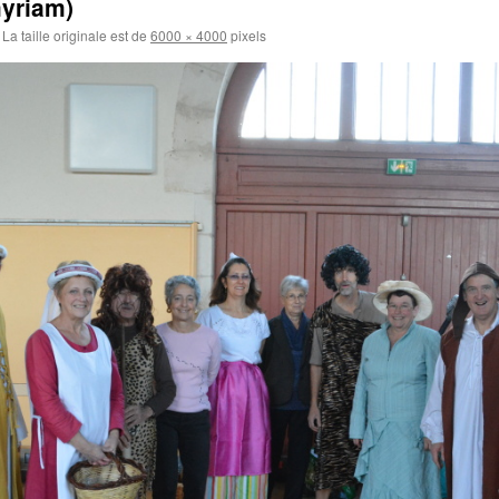
myriam)
La taille originale est de
6000 × 4000
pixels