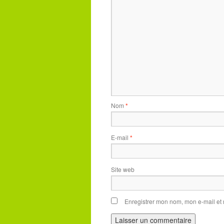
Nom
*
E-mail
*
Site web
Enregistrer mon nom, mon e-mail et